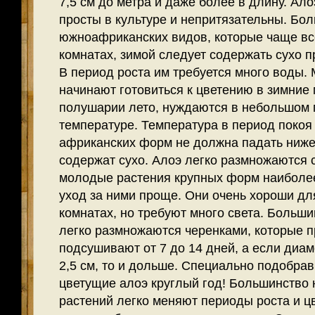
7,5 см до метра и даже более в длину. Ало
просты в культуре и непритязательны. Бо
южноафриканских видов, которые чаще вс
комнатах, зимой следует содержать сухо п
В период роста им требуется много воды.
начинают готовиться к цветению в зимние
полушарии лето, нуждаются в небольшом 
температуре. Температура в период покоя
африканских форм не должна падать ниже 
содержат сухо. Алоэ легко размножаются 
молодые растения крупных форм наиболее
уход за ними проще. Они очень хороши дл
комнатах, но требуют много света. Большин
легко размножаются черенками, которые 
подсушивают от 7 до 14 дней, а если диа
2,5 см, то и дольше. Специально подобра
цветущие алоэ круглый год! Большинство
растений легко меняют периоды роста и ц