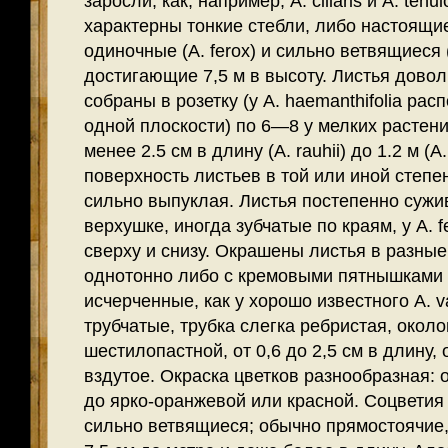
заросли, как, например, A. ciliaris и A. tenu
характерны тонкие стебли, либо настоящ
одиночные (A. ferox) и сильно ветвящиеся 
достигающие 7,5 м в высоту. Листья дово
собраны в розетку (у A. haemanthifolia ра
одной плоскости) по 6—8 у мелких растений
менее 2.5 см в длину (A. rauhii) до 1.2 м (
поверхность листьев в той или иной степе
сильно выпуклая. Листья постепенно сужи
верхушке, иногда зубчатые по краям, у A.
сверху и снизу. Окрашены листья в разные
однотонно либо с кремовыми пятнышками 
исчерченные, как у хорошо известного A. va
трубчатые, трубка слегка ребристая, окол
шестилопастной, от 0,6 до 2,5 см в длину,
вздутое. Окраска цветков разнообразная: 
до ярко-оранжевой или красной. Соцветия
сильно ветвящиеся; обычно прямостоячие,