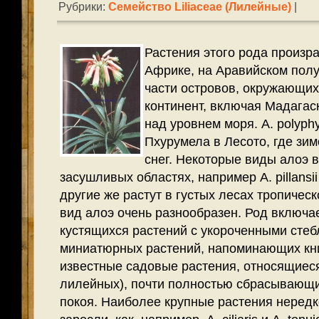
Рубрики:
Семейство Liliaceae (лилейные)
|
Растения этого рода произра
Африке, на Аравийском пол
части островов, окружающи
континент, включая Мадагаск
над уровнем моря. A. polyphy
Пхурумела в Лесото, где зи
снег. Некоторые виды алоэ 
засушливых областях, например A. pillansi
другие же растут в густых лесах тропиче
вид алоэ очень разнообразен.
Род включае
кустящихся растений с укороченными стеб
миниатюрных растений, напоминающих кн
известные садовые растения, относящиеся
лилейных), почти полностью сбрасывающи
покоя. Наиболее крупные растения нередк