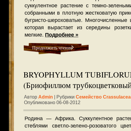
суккулентное растение с темно-зеленым
собранными в плотную жестковатую прико
бугристо-шероховатые. Многочисленные ц
которая вырастает из середины розетк
мелкие.
Подробнее »
Продолжить чтение
BRYOPHYLLUM TUBIFLORU
(Бриофиллюм трубкоцветковый
Автор
Admin
| Рубрики
Семейство Crassulacea
Опубликовано 06-08-2012
Родина — Африка. Суккулентное расте
стеблями светло-зелено-розоватого цв