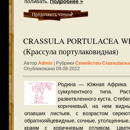
поливать.
Подробнее »
Продолжить чтение
CRASSULA PORTULACEA WI
(Крассула портулаковидная)
Автор
Admin
| Рубрики
Семейство Crassulacea
Опубликовано 09-08-2012
Родина — Южная Африка. 
суккулентного типа. Р
разветвленного куста. Стебе
корнчневый, на нем видн
опавших листьев, с возрастом сереют
обратнояйцевидные, сочные, утолщенные,
краям с коричневым отливом. Цветк