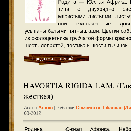
Родина — Южная Африка. Ра
типа с двухрядно рас
мясистыми листьями. Листья
они темно-зеленые, дов
усыпаны белыми пятнышками. Цветки собр
из околоцветника трубчатой формы красн
шесть лопастей, пестика и шести тычинок.
Продолжить чтение
HAVORTIA RIGIDA LAM. (Гав
жесткая)
Автор
Admin
| Рубрики
Семейство Liliaceae (л
08-2012
Родина — Южная Африка. Неболь