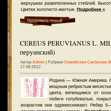
верхушках разветвленных стеблей. Высот
Цветки золотисто-желтые.
Подробнее »
Продолжить чтение
CEREUS PERUVIANUS L. MILL
перуанский)
Автор
Admin
| Рубрики
Семейство Cactaceae (
27-08-2012
Родина — Южная Америка. С
мощным ребристым мясистым
цвета, ветвящимся от осн
побеги голубоватые, покры
возрастом они одревесневают. Ребер 5