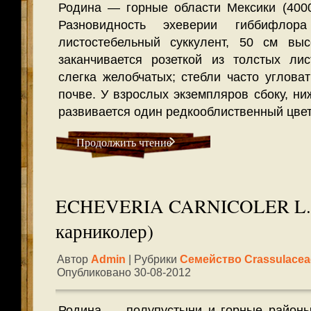
Родина — горные области Мексики (400
Разновидность эхеверии гиббифлора 
листостебельный суккулент, 50 см выс
заканчивается розеткой из толстых ли
слегка желобчатых; стебли часто углова
почве. У взрослых экземпляров сбоку, ни
развивается один редкооблиственный цве
Продолжить чтение
ECHEVERIA CARNICOLER L. 
карниколер)
Автор
Admin
| Рубрики
Семейство Crassulacea
Опубликовано 30-08-2012
Родина — полупустыни и горные районы