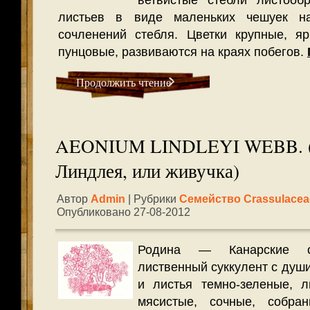
ветвистые стебли листооб
листьев в виде маленьких чешуек н
сочленений стебля. Цветки крупные, яр
пунцовые, развиваются на краях побегов.
Продолжить чтение
AEONIUM LINDLEYI WEBB. 
Линдлея, или живучка)
Автор
Admin
| Рубрики
Семейство Crassulacea
Опубликовано 27-08-2012
Родина — Канарские ос
лиственный суккулент с душ
и листья темно-зеленые, л
мясистые, сочные, собра