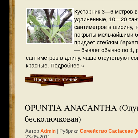
Кустарник 3—6 метров в
удлиненные, 10—20 сант
сантиметров в ширину, т
покрыты мельчайшими б
придает стеблям бархат
— бывает обычно по 1, р
сантиметров в длину, чаще отсутствуют со
красные.
Подробнее »
Продолжить чтение
OPUNTIA ANACANTHA (Опу
бесколючковая)
Автор
Admin
| Рубрики
Семейство Cactaceae (
23-05-2011