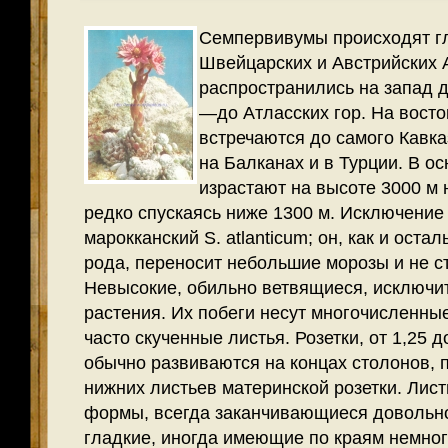
Семпервивумы происходят г
Швейцарских и Австрийских 
распространились на запад д
—до Атласских гор. На восто
встречаются до са­мого Кавка
на Балканах и в Турции. В о
израстают на высоте 3000 м 
редко спускаясь ниже 1300 м. Исключение
марокканский S. atlanticum; он, как и оста
рода, переносит небольшие морозы и не ст
Невысокие, обильно ветвящиеся, исключи
растения.
Их побеги несут многочисленные
часто скученные листья. Розетки, от 1,25 д
обычно развиваются на концах столонов, 
нижних листьев материнской розетки. Лист
формы, всегда заканчивающиеся довольно
гладкие, иногда имеющие по краям немно