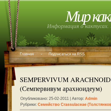
Мир как
Информация о кактусах. 
Главная
Подписаться на RSS
SEMPERVIVUM ARACHNOI
(Семпервивум арахноидеум)
Опубликовано: 25-02-2011 | Автор:
Admin
Рубрики:
Семейство Crassulaceae (толстянко