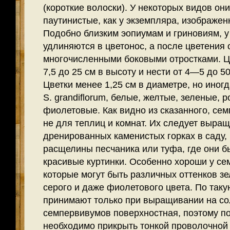
(короткие волоски). У неко­торых видов он
паутинистые, как у экземпляра, изображен
Подобно близким эопиумам и гриновиям, у
удлиняются в цветонос, а после цветения
многочис­ленными боковыми отростками. Ц
7,5 до 25 см в высоту и нести от 4—5 до 50
Цветки менее 1,25 см в диаметре, но иногда
S. grandiflorum, белые, желтые, зеленые, 
фиолетовые. Как видно из сказанного, се
не для теплиц и комнат. Их следует выра
дренированных каменистых горках в саду,
расщелины песчаника или туфа, где они б
красивые куртинки. Особенно хороши у се
которые могут быть различных оттенков зе
серого и даже фиолетового цвета. По таку
принимают только при выращивании на со
семпервивумов поверхностная, поэтому п
необходимо прикрыть тонкой проволочной 