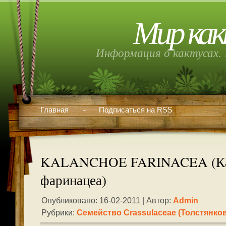
Мир как
Информация о кактусах. 
Главная
Подписаться на RSS
KALANCHOE FARINACEA (Ка
фаринацеа)
Опубликовано: 16-02-2011 | Автор:
Admin
Рубрики:
Семейство Crassulaceae (толстянко