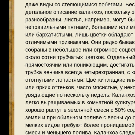
даже виды со стелющимися побегами. Бес
детальное описание каланхоэ, поскольку э
разнообразны. Листья, например, могут б
неправильными пятнами, большими или м
или бархатистыми. Лишь цветки обладают
отличимыми признаками. Они редко быва
собраны в небольшое или огромное соцвет
около сотни трубчатых цветков. Отдельный
прямостоячим или поникающим, достигать о
трубка венчика всегда четырех­гранная, с 
отогнутыми лопастями. Цветки гладкие или
или ярких оттенков, часто мясистые, у нек
увядающие по нескольку недель. Каланхо
легко выращиваемых в комнатной культуре
хорошо растут в земляной смеси с 50% со
земли и при обильном поливе с весны до 
мелких видов требуют более проницаемой
смеси и меньшего полива. Каланхоэ следу