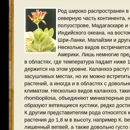
Род широко распространен в
северную часть континента, 
полуострове, Мадагаскаре и
Индийского океана, на восто
Шри-Ланки, Малайзии и друг
Несколько видов встречается
Америки. Лишь немногие пре
в областях, где температура падает ниже 
держится на этом уровне. Каланхоэ растут
засушливых местах, но их можно встретить
растений, а иногда и в областях с доволь
климатом.
Несколько видов каланхоэ, таких
rhombopilosa, объеди­няют миниатюрные р
образуют ветвящиеся кустики, редко дости­
К другим представителям рода относятся 
растения до 1,8 м в высоту, например К. b
лишенный ветвей, а также довольно густо