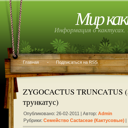
Мир как
Информация о кактусах. 
Главная
Подписаться на RSS
ZYGOCACTUS TRUNCATUS (З
трункатус)
Опубликовано: 26-02-2011 | Автор:
Admin
Рубрики:
Семейство Cactaceae (кактусовые)
|