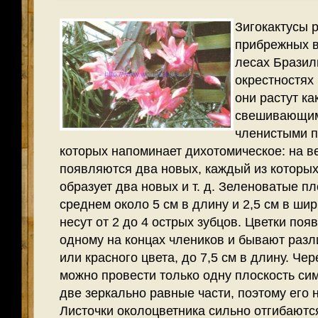
Зигокактусы 
прибрежных в
лесах Бразил
окрестностях
они растут ка
свешивающим
членистыми п
которых напоминает дихотомическое: на в
появляются два новых, каждый из которых
образует два новых и т. д. Зелено­ватые п
среднем около 5 см в длину и 2,5 см в шир
несут от 2 до 4 острых зубцов.
Цветки поя
одному на концах члеников и бывают разл
или красного цвета, до 7,5 см в длину. Чер
можно провести только одну плоскость си
две зеркально равные части, поэтому его
Листочки околоцветника сильно отгибаются