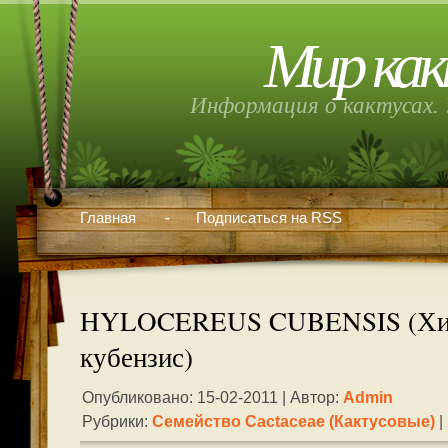
Мир как
Информация о кактусах. 
Главная
Подписаться на RSS
HYLOCEREUS CUBENSIS (Хил
кубензис)
Опубликовано: 15-02-2011 | Автор:
Admin
Рубрики:
Семейство Cactaceae (кактусовые)
|