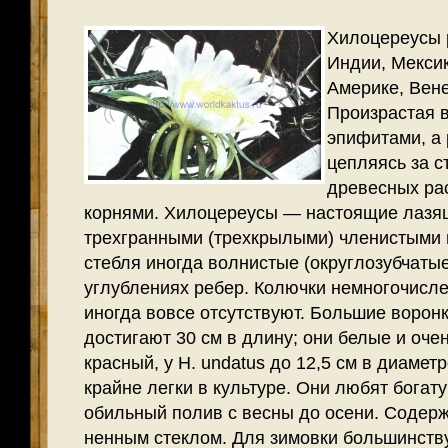
Хилоцереусы 
Индии, Мекси
Америке, Вене
Произрастая в
эпифитами, а 
цепляясь за с
древесных ра
корнями. Хилоцереусы — настоящие лазящ
трехгранными (трехкрылыми) членистыми 
стебля иногда волнистые (округлозубчатые
углублениях ребер. Колючки немногочисле
иногда вовсе отсутствуют. Большие ворон
достигают 30 см в длину; они белые и оч
красный, у H. undatus до 12,5 см в диаме­т
крайне легки в культуре. Они любят богат
обильный полив с весны до осени. Содержа
ненным стеклом. Для зимовки большинств