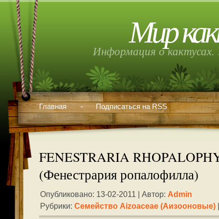
Мир как
Информация о кактусах. 
Главная
Подписаться на RSS
FENESTRARIA RHOPALOPH
(Фенестрария ропалофилла)
Опубликовано: 13-02-2011 | Автор:
Admin
Рубрики:
Семейство Aizoaceae (аизооновые)