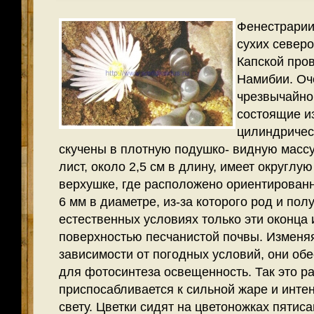
Фенестрарии
сухих север
Капской пров
Намибии. Оч
чрезвычайно
состоящие и
цилиндричес
скучены в плотную подушко- видную масс
лист, около 2,5 см в длину, имеет округлу
верхушке, где расположено ориентированн
6 мм в диаметре, из-за которого род и пол
естественных условиях только эти оконца
поверхностью песчанистой почвы. Изменяя
зависимости от погодных условий, они о
для фотосинтеза освещенность.
Так это р
приспосабливается к сильной жаре и инте
свету. Цветки сидят на цветоножках пятис